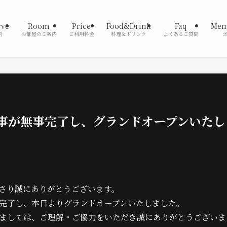
rve
Room
Price
Food&Drink
Faq
Mem
約
お部屋のご案内
ご利用料金
料理＆ドリンク
よくあるご質問
事が無事完了し、グランドオープンいたし
さり誠にありがとうございます。
完了し、本日よりグランドオープンいたしました。
ましては、ご理解・ご協力をいただき誠にありがとうございま